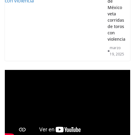
de
México
veta
corridas
de toros
con
violencia
marzo
19, 2025