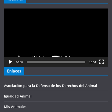
Reproductor
de
vídeo
00:00
16:34
Enlaces
Asociación para la Defensa de los Derechos del Animal
Igualdad Animal
Mis Animales