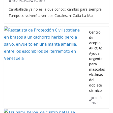
julio 16, 2026
activista
Caraballeda ya no es la que conocí; cambió para siempre.
Tampoco volveré a ver Los Corales, ni Catia La Mar,
Centro
de
Acopio
APROA:
Ayuda
urgente
para
mascotas
víctimas
del
doblete
sísmico
julio 13,
2026