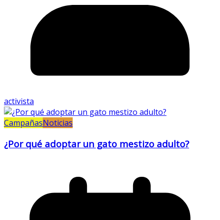
activista
Campañas
Noticias
¿Por qué adoptar un gato mestizo adulto?