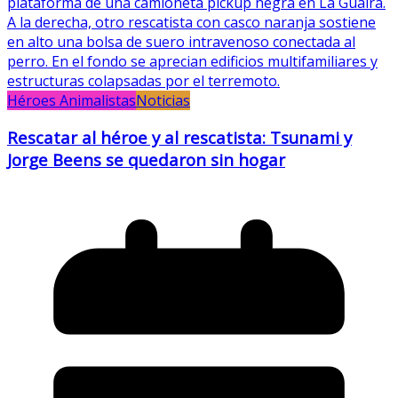
Héroes Animalistas
Noticias
Rescatar al héroe y al rescatista: Tsunami y
Jorge Beens se quedaron sin hogar