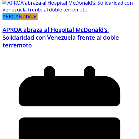
APROA
Noticias
APROA abraza al Hospital McDonald’s:
Solidaridad con Venezuela frente al doble
terremoto