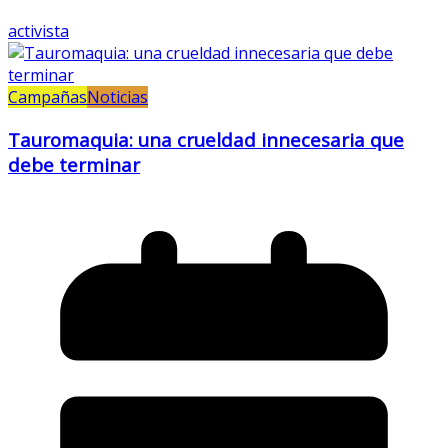
activista
Campañas
Noticias
Tauromaquia: una crueldad innecesaria que
debe terminar