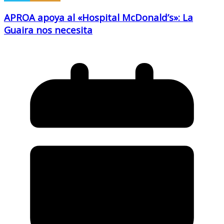
APROA apoya al «Hospital McDonald’s»: La
Guaira nos necesita