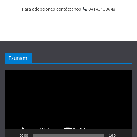
Para adopciones contáctanos
04143138648
Tsunami
Reproductor
de
vídeo
00:00
16:34