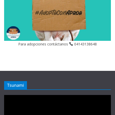
Para adopciones contáctanos
04143138648
Tsunami
Reproductor
de
vídeo