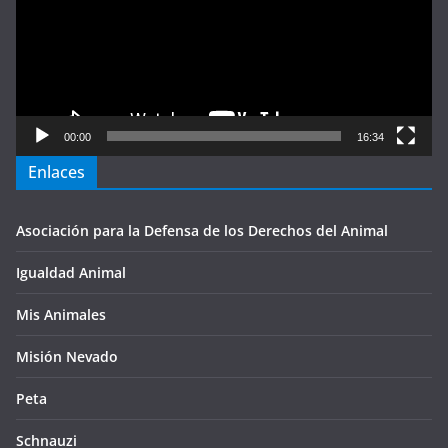
00:00
16:34
Enlaces
Asociación para la Defensa de los Derechos del Animal
Igualdad Animal
Mis Animales
Misión Nevado
Peta
Schnauzi