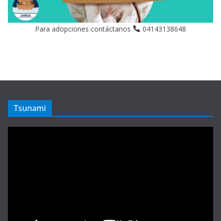
Para adopciones contáctanos
04143138648
Tsunami
Reproductor
de
vídeo