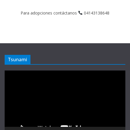
Para adopciones contáctanos
04143138648
Tsunami
Reproductor
de
vídeo