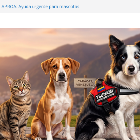
o APROA: Ayuda urgente para mascotas
ete sísmico
Beens: Venezuela debe crear una cultura de
ilagro que sobrevivió 19 días bajo el concreto
s
 y al rescatista: Tsunami y Jorge Beens se
ar
Hospital McDonald’s»: La Guaira nos