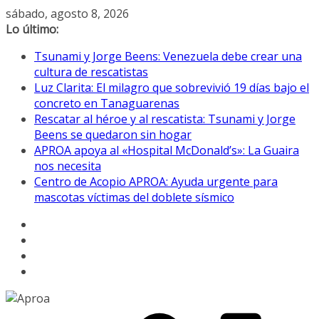
Saltar
sábado, agosto 8, 2026
al
Lo último:
contenido
Tsunami y Jorge Beens: Venezuela debe crear una
cultura de rescatistas
Luz Clarita: El milagro que sobrevivió 19 días bajo el
concreto en Tanaguarenas
Rescatar al héroe y al rescatista: Tsunami y Jorge
Beens se quedaron sin hogar
APROA apoya al «Hospital McDonald’s»: La Guaira
nos necesita
Centro de Acopio APROA: Ayuda urgente para
mascotas víctimas del doblete sísmico