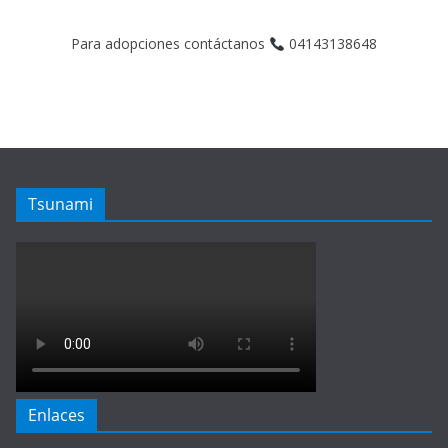
Para adopciones contáctanos
04143138648
Tsunami
Enlaces