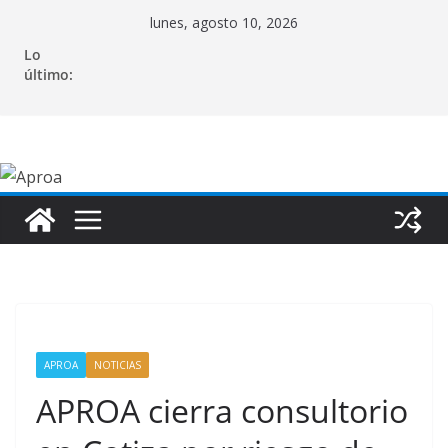
Saltar
lunes, agosto 10, 2026
al
Lo
contenido
último:
APROA
NOTICIAS
APROA cierra consultorio