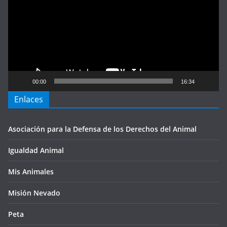
vídeo
00:00
16:34
Enlaces
Asociación para la Defensa de los Derechos del Animal
Igualdad Animal
Mis Animales
Misión Nevado
Peta