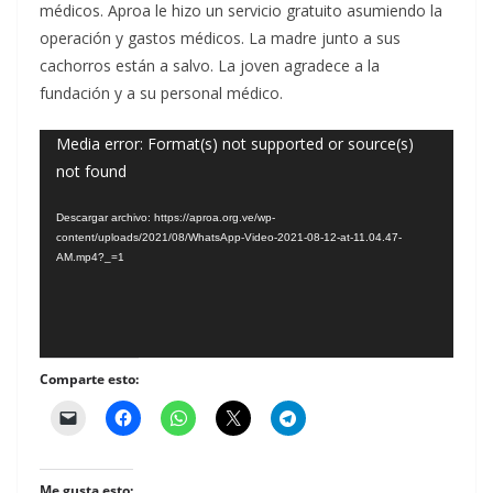
médicos. Aproa le hizo un servicio gratuito asumiendo la
operación y gastos médicos. La madre junto a sus
cachorros están a salvo. La joven agradece a la
fundación y a su personal médico.
Reproductor
Media error: Format(s) not supported or source(s)
not found
de
vídeo
Descargar archivo: https://aproa.org.ve/wp-
content/uploads/2021/08/WhatsApp-Video-2021-08-12-at-11.04.47-
AM.mp4?_=1
Comparte esto:
Me gusta esto: