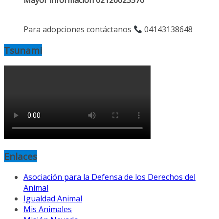
Mayor información 02126623576
Para adopciones contáctanos
04143138648
Tsunami
Enlaces
Asociación para la Defensa de los Derechos del
Animal
Igualdad Animal
Mis Animales