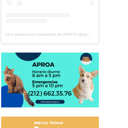
Una publicación compartida de APROA (@aproavzla)