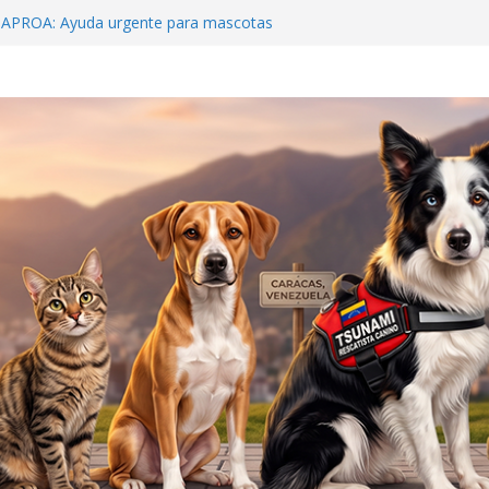
 APROA: Ayuda urgente para mascotas
ete sísmico
eens: Venezuela debe crear una cultura de
lagro que sobrevivió 19 días bajo el concreto
 y al rescatista: Tsunami y Jorge Beens se
ar
Hospital McDonald’s»: La Guaira nos