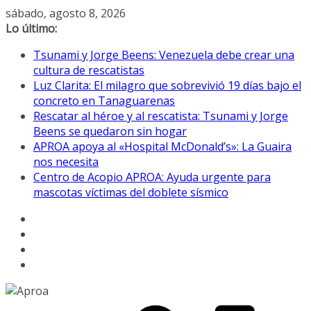
Saltar
sábado, agosto 8, 2026
al
Lo último:
contenido
Tsunami y Jorge Beens: Venezuela debe crear una
cultura de rescatistas
Luz Clarita: El milagro que sobrevivió 19 días bajo el
concreto en Tanaguarenas
Rescatar al héroe y al rescatista: Tsunami y Jorge
Beens se quedaron sin hogar
APROA apoya al «Hospital McDonald’s»: La Guaira
nos necesita
Centro de Acopio APROA: Ayuda urgente para
mascotas víctimas del doblete sísmico