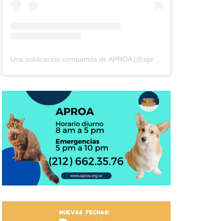
Una publicación compartida de APROA (@aproavzla)