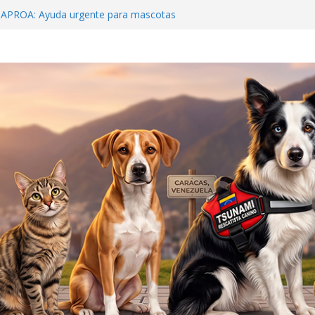
 APROA: Ayuda urgente para mascotas
ete sísmico
eens: Venezuela debe crear una cultura de
lagro que sobrevivió 19 días bajo el concreto
 y al rescatista: Tsunami y Jorge Beens se
ar
Hospital McDonald’s»: La Guaira nos