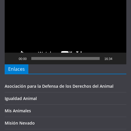
de
vídeo
00:00
16:34
Enlaces
Asociación para la Defensa de los Derechos del Animal
Igualdad Animal
Mis Animales
Misión Nevado