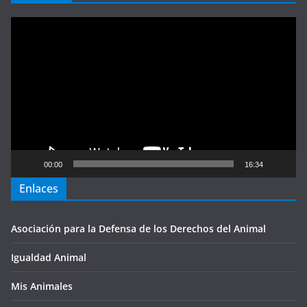
Reproductor
de
vídeo
00:00
16:34
Enlaces
Asociación para la Defensa de los Derechos del Animal
Igualdad Animal
Mis Animales