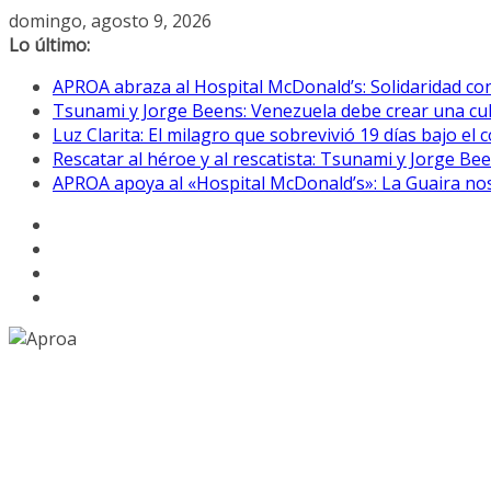
Saltar
domingo, agosto 9, 2026
al
Lo último:
contenido
APROA abraza al Hospital McDonald’s: Solidaridad co
Tsunami y Jorge Beens: Venezuela debe crear una cul
Luz Clarita: El milagro que sobrevivió 19 días bajo e
Rescatar al héroe y al rescatista: Tsunami y Jorge B
APROA apoya al «Hospital McDonald’s»: La Guaira nos