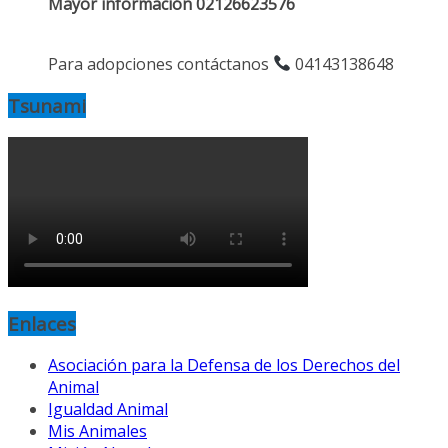
Mayor información 02126623576
Para adopciones contáctanos
04143138648
Tsunami
Enlaces
Asociación para la Defensa de los Derechos del
Animal
Igualdad Animal
Mis Animales