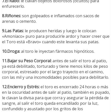
7.El Rabo:
le clavan objetos dolorosos (ocultos) para
enfurecerlo.
8.Riñones:
son golpeados e inflamados con sacos de
arenas o cemento.
9.Las Patas:
le producen heridas y luego le colocan
«Amoníaco» puro para producirle ardor y hacer creer que
el Toro está «Bravo» cuando este levanta sus patas.
10.Droga:
al toro le inyectan fàrmacos hipnóticos.
11.Bajar su Peso Corporal:
antes de salir el toro al patio,
ya está debilitado, torturado y tiene menos kilos de peso
corporal, estresado por el largo trayecto en el camino,
con las mil y una incomodidades posibles para debilitarlo.
12.Encierro y Estrés:
el toro es encerrado 24 horas o más
en la oscuridad antes de salir al patio, también es puyado,
le clavan la divisa para que corra y asegurar la pérdida de
sangre, al salir el toro queda encandilado por la luz,
confundido y asustado por los gritos de los