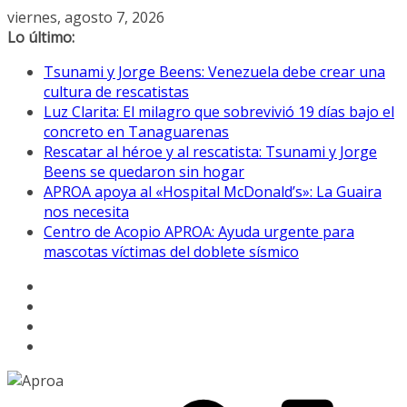
Saltar
viernes, agosto 7, 2026
al
Lo último:
contenido
Tsunami y Jorge Beens: Venezuela debe crear una
cultura de rescatistas
Luz Clarita: El milagro que sobrevivió 19 días bajo el
concreto en Tanaguarenas
Rescatar al héroe y al rescatista: Tsunami y Jorge
Beens se quedaron sin hogar
APROA apoya al «Hospital McDonald’s»: La Guaira
nos necesita
Centro de Acopio APROA: Ayuda urgente para
mascotas víctimas del doblete sísmico