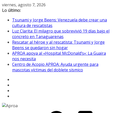
Saltar
viernes, agosto 7, 2026
al
Lo último:
contenido
Tsunami y Jorge Beens: Venezuela debe crear una
cultura de rescatistas
Luz Clarita: El milagro que sobrevivió 19 días bajo el
concreto en Tanaguarenas
Rescatar al héroe y al rescatista: Tsunami y Jorge
Beens se quedaron sin hogar
APROA apoya al «Hospital McDonald’s»: La Guaira
nos necesita
Centro de Acopio APROA: Ayuda urgente para
mascotas víctimas del doblete sísmico