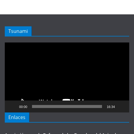
Tsunami
Reproductor
de
vídeo
00:00
16:34
Enlaces