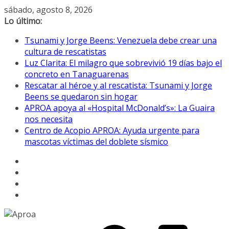
Saltar
sábado, agosto 8, 2026
al
Lo último:
contenido
Tsunami y Jorge Beens: Venezuela debe crear una
cultura de rescatistas
Luz Clarita: El milagro que sobrevivió 19 días bajo el
concreto en Tanaguarenas
Rescatar al héroe y al rescatista: Tsunami y Jorge
Beens se quedaron sin hogar
APROA apoya al «Hospital McDonald’s»: La Guaira
nos necesita
Centro de Acopio APROA: Ayuda urgente para
mascotas víctimas del doblete sísmico