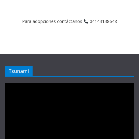
Para adopciones contáctanos
04143138648
Tsunami
Reproductor
de
vídeo