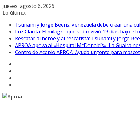
Saltar
jueves, agosto 6, 2026
al
Lo último:
contenido
Tsunami y Jorge Beens: Venezuela debe crear una cul
Luz Clarita: El milagro que sobrevivió 19 días bajo e
Rescatar al héroe y al rescatista: Tsunami y Jorge B
APROA apoya al «Hospital McDonald’s»: La Guaira nos
Centro de Acopio APROA: Ayuda urgente para mascotas