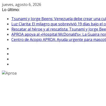
Saltar
jueves, agosto 6, 2026
al
Lo último:
contenido
Tsunami y Jorge Beens: Venezuela debe crear una cul
Luz Clarita: El milagro que sobrevivió 19 días bajo e
Rescatar al héroe y al rescatista: Tsunami y Jorge B
APROA apoya al «Hospital McDonald’s»: La Guaira nos
Centro de Acopio APROA: Ayuda urgente para mascotas