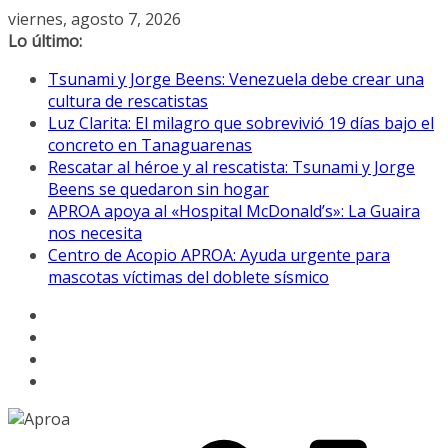
Saltar
viernes, agosto 7, 2026
al
Lo último:
contenido
Tsunami y Jorge Beens: Venezuela debe crear una
cultura de rescatistas
Luz Clarita: El milagro que sobrevivió 19 días bajo el
concreto en Tanaguarenas
Rescatar al héroe y al rescatista: Tsunami y Jorge
Beens se quedaron sin hogar
APROA apoya al «Hospital McDonald’s»: La Guaira
nos necesita
Centro de Acopio APROA: Ayuda urgente para
mascotas víctimas del doblete sísmico