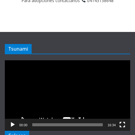
Para adopciones contáctanos
04143138648
Tsunami
Reproductor
de
vídeo
00:00
16:34