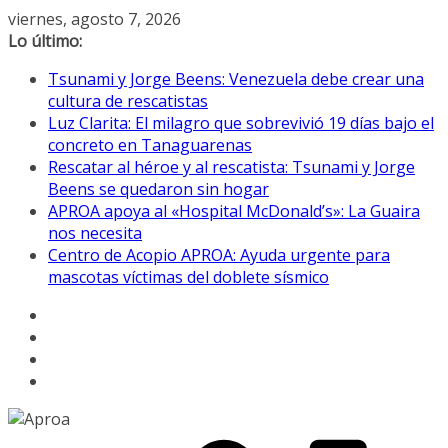
Saltar
viernes, agosto 7, 2026
al
Lo último:
contenido
Tsunami y Jorge Beens: Venezuela debe crear una
cultura de rescatistas
Luz Clarita: El milagro que sobrevivió 19 días bajo el
concreto en Tanaguarenas
Rescatar al héroe y al rescatista: Tsunami y Jorge
Beens se quedaron sin hogar
APROA apoya al «Hospital McDonald’s»: La Guaira
nos necesita
Centro de Acopio APROA: Ayuda urgente para
mascotas víctimas del doblete sísmico