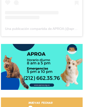
Una publicación compartida de APROA (@aproavzla)