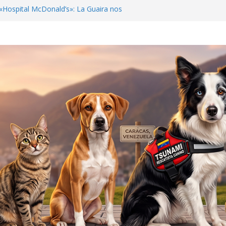
Hospital McDonald’s»: La Guaira nos
o APROA: Ayuda urgente para mascotas
ete sísmico
Beens: Venezuela debe crear una cultura de
ilagro que sobrevivió 19 días bajo el concreto
s
 y al rescatista: Tsunami y Jorge Beens se
ar