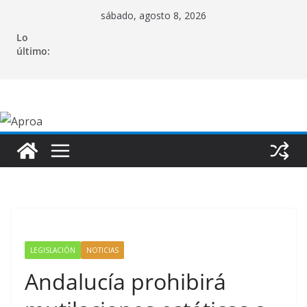
Saltar
sábado, agosto 8, 2026
al
Lo
contenido
último:
LEGISLACIÓN
NOTICIAS
Andalucía prohibirá