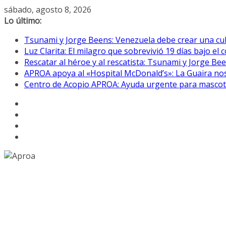
Saltar
sábado, agosto 8, 2026
al
Lo último:
contenido
Tsunami y Jorge Beens: Venezuela debe crear una cul
Luz Clarita: El milagro que sobrevivió 19 días bajo e
Rescatar al héroe y al rescatista: Tsunami y Jorge B
APROA apoya al «Hospital McDonald’s»: La Guaira nos
Centro de Acopio APROA: Ayuda urgente para mascotas