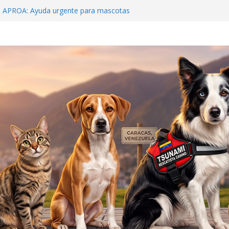
o APROA: Ayuda urgente para mascotas
ete sísmico
Beens: Venezuela debe crear una cultura de
ilagro que sobrevivió 19 días bajo el concreto
s
 y al rescatista: Tsunami y Jorge Beens se
ar
Hospital McDonald’s»: La Guaira nos