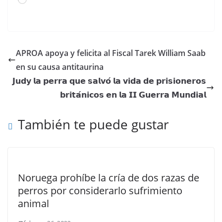
Cargando...
APROA apoya y felicita al Fiscal Tarek William Saab
en su causa antitaurina
𝗝𝘂𝗱𝘆 𝗹𝗮 𝗽𝗲𝗿𝗿𝗮 𝗾𝘂𝗲 𝘀𝗮𝗹𝘃𝗼́ 𝗹𝗮 𝘃𝗶𝗱𝗮 𝗱𝗲 𝗽𝗿𝗶𝘀𝗶𝗼𝗻𝗲𝗿𝗼𝘀
𝗯𝗿𝗶𝘁𝗮́𝗻𝗶𝗰𝗼𝘀 𝗲𝗻 𝗹𝗮 𝗜𝗜 𝗚𝘂𝗲𝗿𝗿𝗮 𝗠𝘂𝗻𝗱𝗶𝗮𝗹
También te puede gustar
Noruega prohíbe la cría de dos razas de
perros por considerarlo sufrimiento
animal