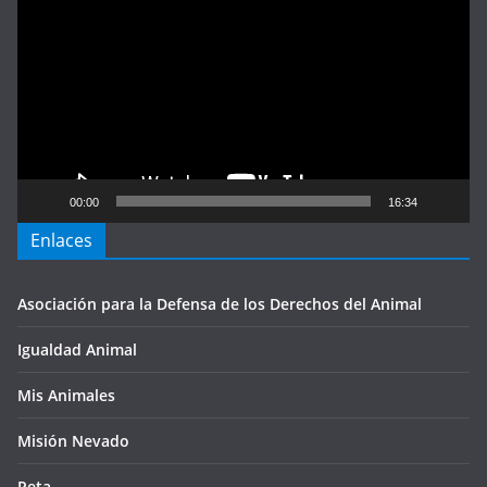
de
vídeo
00:00
16:34
Enlaces
Asociación para la Defensa de los Derechos del Animal
Igualdad Animal
Mis Animales
Misión Nevado
Peta