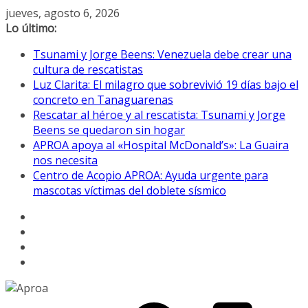
Saltar
jueves, agosto 6, 2026
al
Lo último:
contenido
Tsunami y Jorge Beens: Venezuela debe crear una
cultura de rescatistas
Luz Clarita: El milagro que sobrevivió 19 días bajo el
concreto en Tanaguarenas
Rescatar al héroe y al rescatista: Tsunami y Jorge
Beens se quedaron sin hogar
APROA apoya al «Hospital McDonald’s»: La Guaira
nos necesita
Centro de Acopio APROA: Ayuda urgente para
mascotas víctimas del doblete sísmico