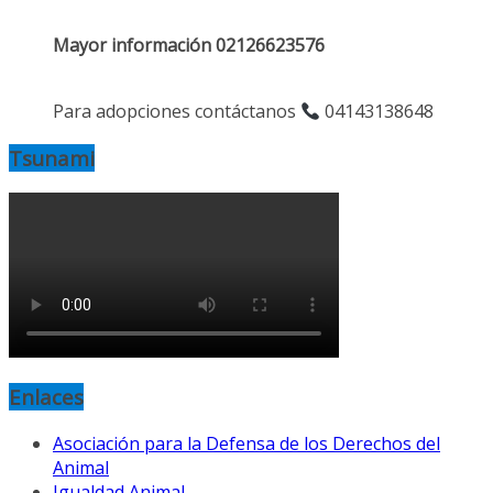
Mayor información 02126623576
Para adopciones contáctanos
04143138648
Tsunami
Enlaces
Asociación para la Defensa de los Derechos del
Animal
Igualdad Animal