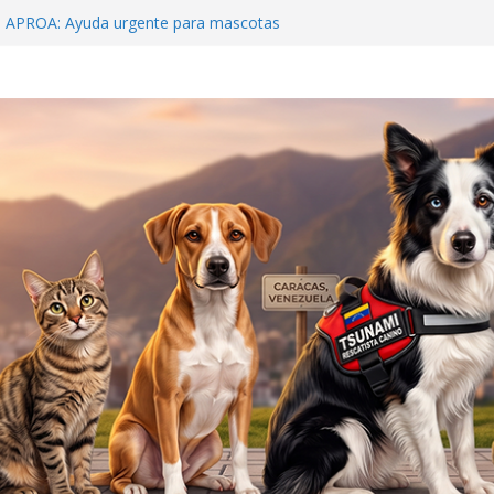
o APROA: Ayuda urgente para mascotas
ete sísmico
Beens: Venezuela debe crear una cultura de
ilagro que sobrevivió 19 días bajo el concreto
s
 y al rescatista: Tsunami y Jorge Beens se
ar
Hospital McDonald’s»: La Guaira nos