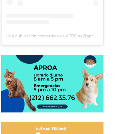
Una publicación compartida de APROA (@aproavzla)