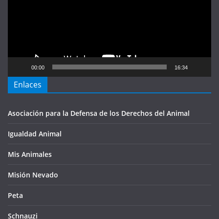
00:00
16:34
Enlaces
Asociación para la Defensa de los Derechos del Animal
Igualdad Animal
Mis Animales
Misión Nevado
Peta
Schnauzi