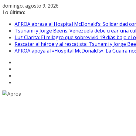
Saltar
domingo, agosto 9, 2026
al
Lo último:
contenido
APROA abraza al Hospital McDonald’s: Solidaridad co
Tsunami y Jorge Beens: Venezuela debe crear una cul
Luz Clarita: El milagro que sobrevivió 19 días bajo e
Rescatar al héroe y al rescatista: Tsunami y Jorge B
APROA apoya al «Hospital McDonald’s»: La Guaira nos