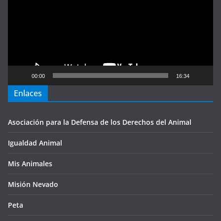
vídeo
00:00
16:34
Enlaces
Asociación para la Defensa de los Derechos del Animal
Igualdad Animal
Mis Animales
Misión Nevado
Peta