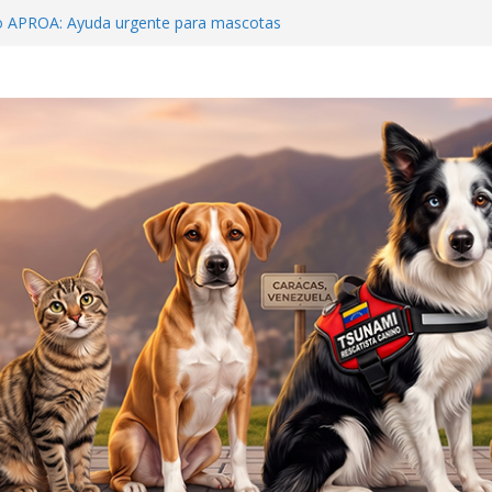
«Hospital McDonald’s»: La Guaira nos
o APROA: Ayuda urgente para mascotas
lete sísmico
Beens: Venezuela debe crear una cultura de
ilagro que sobrevivió 19 días bajo el concreto
s
e y al rescatista: Tsunami y Jorge Beens se
gar