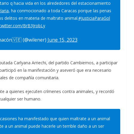
tario q hacia vida en los alrededores del estacionamiento
aria
, ha conmocionado a toda Caracas porque las penas
os delitos en materia de maltrato animal.
#JusticiaParaGol
.twitter.com/BrB3JrobLy
hacón🇻🇪 (@wilener)
June 15, 2023
iputada Carlyana Arriechi, del partido Cambiemos, a participar
ue participó en la manifestación y aseveró que era necesario
males de compañía comunitaria.
te a quienes ejecuten crímenes contra animales, y recordó
cualquier ser humano.
ocasiones ha manifestado que quien maltrate a un animal
ate a un animal puede hacerle un terrible daño a un ser