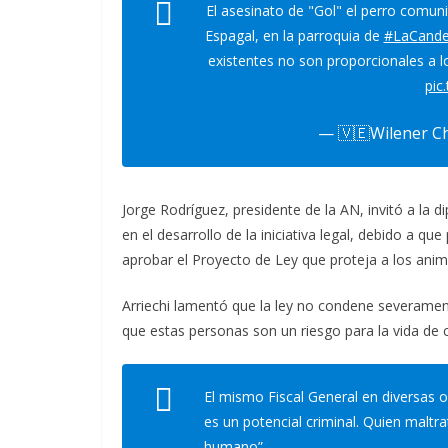
El asesinato de "Gol" el perro comuni
Espagal, en la parroquia de
#LaCandel
existentes no son proporcionales a l
pic
— 🇻🇪Wilener C
Jorge Rodríguez, presidente de la AN, invitó a la d
en el desarrollo de la iniciativa legal, debido a q
aprobar el Proyecto de Ley que proteja a los ani
Arriechi lamentó que la ley no condene severamen
que estas personas son un riesgo para la vida de 
El mismo Fiscal General en diversas 
es un potencial criminal. Quien maltr
humano”.