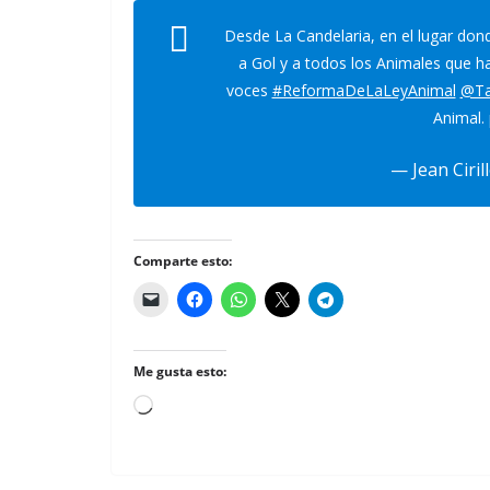
Desde La Candelaria, en el lugar don
a Gol y a todos los Animales que h
voces
#ReformaDeLaLeyAnimal
@Ta
Animal.
— Jean Cirill
Comparte esto:
Me gusta esto:
Cargando...