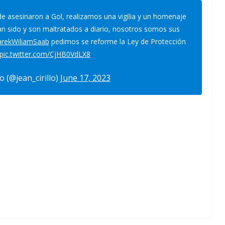
de asesinaron a Gol, realizamos una vigilia y un homenaje
an sido y son maltratados a diario, nosotros somos sus
rekWiliamSaab
pedimos se reforme la Ley de Protección
pic.twitter.com/CjHB0VdLX8
o (@jean_cirillo)
June 17, 2023