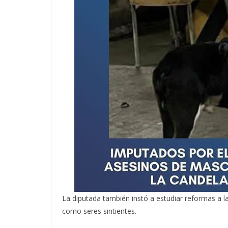
La diputada también instó a estudiar reformas a l
como seres sintientes.