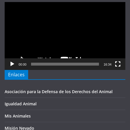
Reproductor
de
vídeo
00:00
16:34
Enlaces
Asociación para la Defensa de los Derechos del Animal
Igualdad Animal
Mis Animales
Misión Nevado