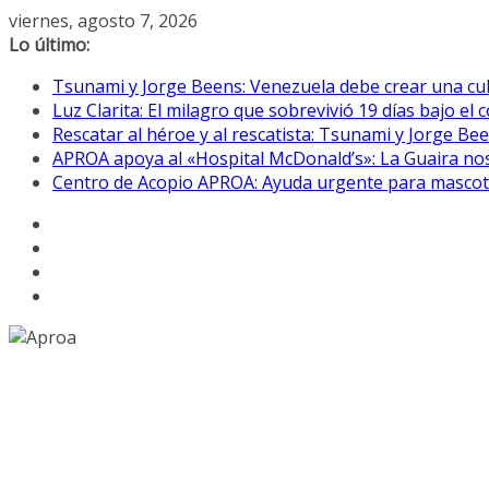
Saltar
viernes, agosto 7, 2026
al
Lo último:
contenido
Tsunami y Jorge Beens: Venezuela debe crear una cul
Luz Clarita: El milagro que sobrevivió 19 días bajo e
Rescatar al héroe y al rescatista: Tsunami y Jorge B
APROA apoya al «Hospital McDonald’s»: La Guaira nos
Centro de Acopio APROA: Ayuda urgente para mascotas