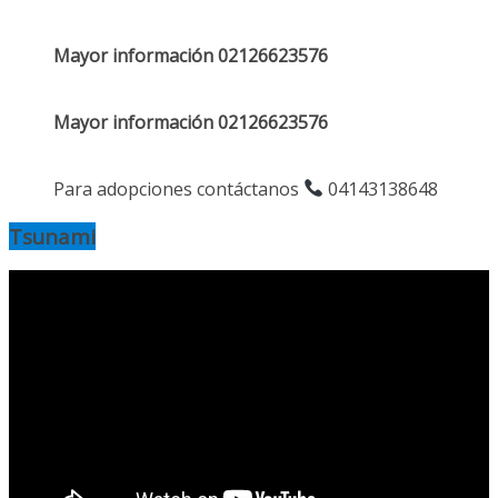
Mayor información 02126623576
Mayor información 02126623576
Para adopciones contáctanos
04143138648
Tsunami
Reproductor
de
vídeo