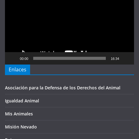
de
vídeo
00:00
16:34
Enlaces
Asociación para la Defensa de los Derechos del Animal
Igualdad Animal
Mis Animales
Misión Nevado