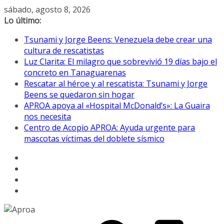
Saltar
sábado, agosto 8, 2026
al
Lo último:
contenido
Tsunami y Jorge Beens: Venezuela debe crear una
cultura de rescatistas
Luz Clarita: El milagro que sobrevivió 19 días bajo el
concreto en Tanaguarenas
Rescatar al héroe y al rescatista: Tsunami y Jorge
Beens se quedaron sin hogar
APROA apoya al «Hospital McDonald’s»: La Guaira
nos necesita
Centro de Acopio APROA: Ayuda urgente para
mascotas víctimas del doblete sísmico