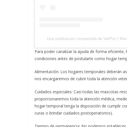
Una publicación compartida de VetPrin | Medi
Para poder canalizar la ayuda de forma eficiente,
condiciones antes de postularte como hogar temp
Alimentación: Los hogares temporales deberán as
nos encargaremos de cubrir toda la atención veter
Cuidados especiales: Casi todas las mascotas re
proporcionaremos toda la atención médica, medic
hogar temporal tenga la disposición de cumplir con
curas o brindar cuidados postoperatorios).
Tiempo de permanencia: No podemos establecer un