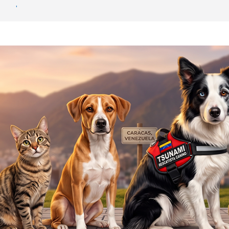
Hospital McDonald’s»: La Guaira nos
o APROA: Ayuda urgente para mascotas
ete sísmico
Beens: Venezuela debe crear una cultura de
ilagro que sobrevivió 19 días bajo el concreto
s
 y al rescatista: Tsunami y Jorge Beens se
ar