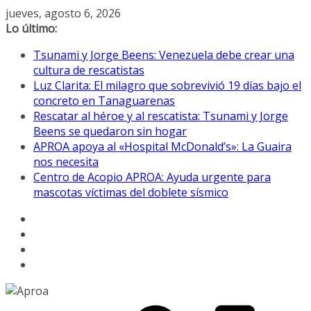
Saltar
jueves, agosto 6, 2026
al
Lo último:
contenido
Tsunami y Jorge Beens: Venezuela debe crear una
cultura de rescatistas
Luz Clarita: El milagro que sobrevivió 19 días bajo el
concreto en Tanaguarenas
Rescatar al héroe y al rescatista: Tsunami y Jorge
Beens se quedaron sin hogar
APROA apoya al «Hospital McDonald’s»: La Guaira
nos necesita
Centro de Acopio APROA: Ayuda urgente para
mascotas víctimas del doblete sísmico