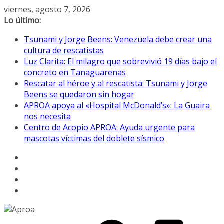
Saltar
viernes, agosto 7, 2026
al
Lo último:
contenido
Tsunami y Jorge Beens: Venezuela debe crear una
cultura de rescatistas
Luz Clarita: El milagro que sobrevivió 19 días bajo el
concreto en Tanaguarenas
Rescatar al héroe y al rescatista: Tsunami y Jorge
Beens se quedaron sin hogar
APROA apoya al «Hospital McDonald’s»: La Guaira
nos necesita
Centro de Acopio APROA: Ayuda urgente para
mascotas víctimas del doblete sísmico