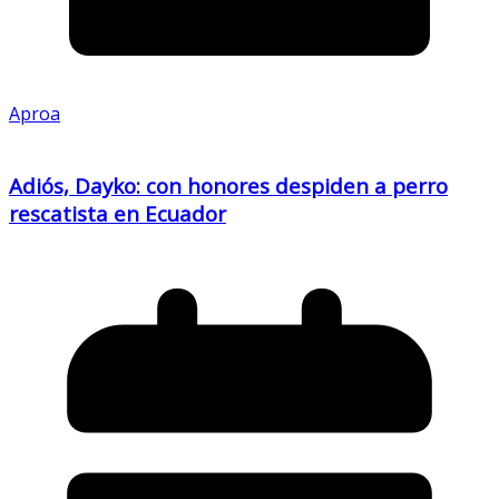
Aproa
Adiós, Dayko: con honores despiden a perro
rescatista en Ecuador