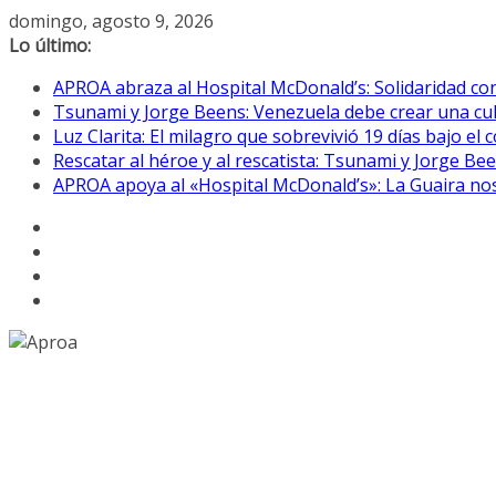
Saltar
domingo, agosto 9, 2026
al
Lo último:
contenido
APROA abraza al Hospital McDonald’s: Solidaridad co
Tsunami y Jorge Beens: Venezuela debe crear una cul
Luz Clarita: El milagro que sobrevivió 19 días bajo e
Rescatar al héroe y al rescatista: Tsunami y Jorge B
APROA apoya al «Hospital McDonald’s»: La Guaira nos