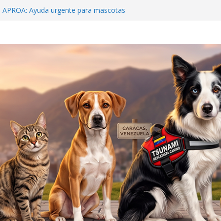
o APROA: Ayuda urgente para mascotas
ete sísmico
Beens: Venezuela debe crear una cultura de
ilagro que sobrevivió 19 días bajo el concreto
s
 y al rescatista: Tsunami y Jorge Beens se
ar
Hospital McDonald’s»: La Guaira nos