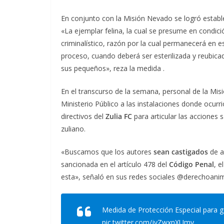
En conjunto con la Misión Nevado se logró estab
«La ejemplar felina, la cual se presume en condici
criminalístico, razón por la cual permanecerá en est
proceso, cuando deberá ser esterilizada y reubica
sus pequeños», reza la medida .
En el transcurso de la semana, personal de la Mi
Ministerio Público a las instalaciones donde ocurri
directivos del
Zulia FC
para articular las acciones
zuliano.
«Buscamos que los autores
sean castigados
de a
sancionada en el artículo 478 del
Código Penal
, e
esta», señaló en sus redes sociales @derechoani
Medida de Protección Especial para g
pic.twitter.com/jyZwxnXUmy