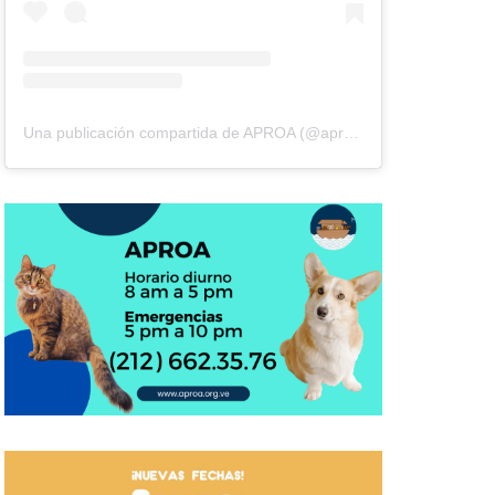
Una publicación compartida de APROA (@aproavzla)