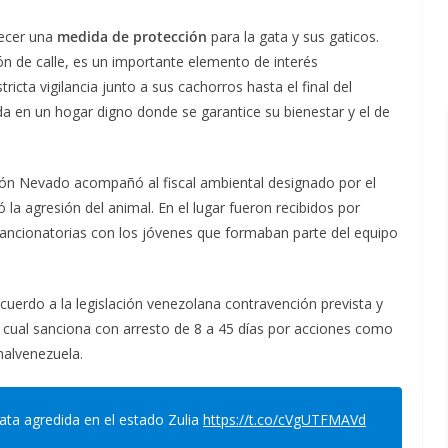
lecer una
medida de protección
para la gata y sus gaticos.
ón de calle, es un importante elemento de interés
ricta vigilancia junto a sus cachorros hasta el final del
da en un hogar digno donde se garantice su bienestar y el de
sión Nevado acompañó al fiscal ambiental designado por el
ó la agresión del animal. En el lugar fueron recibidos por
 sancionatorias con los jóvenes que formaban parte del equipo
cuerdo a la legislación venezolana contravención prevista y
l cual sanciona con arresto de 8 a 45 días por acciones como
malvenezuela.
ata agredida en el estado Zulia
https://t.co/cVgUTFMAVd