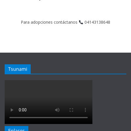
Para adopciones contáctanos
04143138648
Tsunami
Enlaces