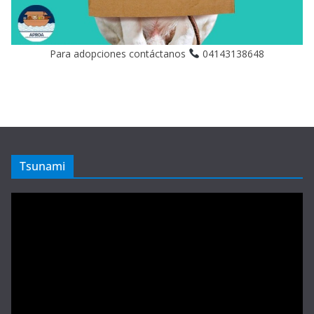
Para adopciones contáctanos
04143138648
Tsunami
Reproductor
de
vídeo